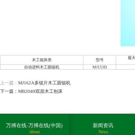
最
木工锯床类
型号
自动进料木工圆锯机
MJ153D
上一篇：
MJ162A多锯片木工圆锯机
下一篇：
MB204H双面木工刨床
万搏在线-万搏在线(中国)
新闻资讯
About
News