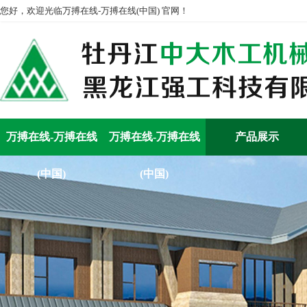
您好，欢迎光临万搏在线-万搏在线(中国) 官网！
万搏在线-万搏在线
万搏在线-万搏在线
产品展示
(中国)
(中国)