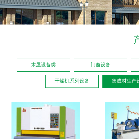
木屋设备类
门窗设备
干燥机系列设备
集成材生产