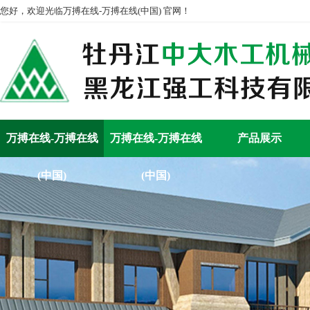
您好，欢迎光临万搏在线-万搏在线(中国) 官网！
万搏在线-万搏在线
万搏在线-万搏在线
产品展示
(中国)
(中国)