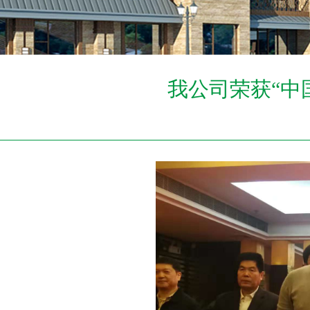
我公司荣获“中